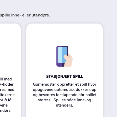
spille inne- eller utendørs.
STASJONÆRT SPILL
ill med
R-koder.
Gamemaster oppretter et spill hvor
eres med
oppgavene automatisk dukker opp
eltakerne
og besvares fortløpende når spillet
r å få
startes. Spilles både inne-og
vene.
utendørs.
endørs.