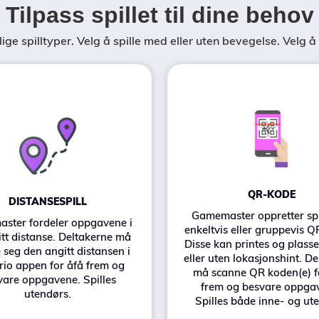
Tilpass spillet til dine behov
ige spilltyper. Velg å spille med eller uten bevegelse. Velg å 
QR-KODE
DISTANSESPILL
Gamemaster oppretter sp
ster fordeler oppgavene i
enkeltvis eller gruppevis Q
tt distanse. Deltakerne må
Disse kan printes og plass
 seg den angitt distansen i
eller uten lokasjonshint. D
rio appen for åfå frem og
må scanne QR koden(e) fo
vare oppgavene. Spilles
frem og besvare oppga
utendørs.
Spilles både inne- og ut