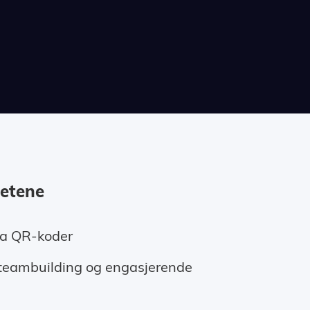
hetene
via QR-koder
teambuilding og engasjerende