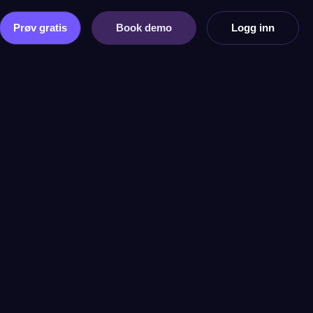
Prøv gratis
Book demo
Logg inn