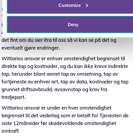
Tjenesten og tilhørende tjenester er underutvikling, og
Customize
selv om vi gjør vårt beste for å utvikle appen og
Tjenesten, kan det være funksjoner og løsninger som
Deny
ikke eller som ikke er tilgjengelig til enhver tid. Oppdager
du noe ved Tjenesten om ikke fungerer som det skal, er
det fint om du sier ifra til oss så vi kan se på det og
eventuelt gjøre endringer.
Wittarios ansvar er enhver omstendighet begrenset til
direkte tap og kostnader, og du kan ikke kreve indirekte
tap, herunder blant annet tap av omsetning, tap av
fortjeneste av enhver art, tap av data, kostnader og tap
grunnet driftsavbrudd, avsavnstap og krav fra
tredjepart.
Wittarios ansvar er under en hver omstendighet
begrenset til det vederlag som er betalt for Tjenesten de
siste 12måneder før skadevoldende omstendighet
inntraff.