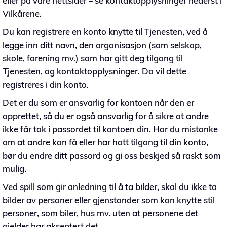
eller på våre nettsider – se kontaktopplysninger nederst i
Vilkårene.
Du kan registrere en konto knytte til Tjenesten, ved å
legge inn ditt navn, den organisasjon (som selskap,
skole, forening mv.) som har gitt deg tilgang til
Tjenesten, og kontaktopplysninger. Da vil dette
registreres i din konto.
Det er du som er ansvarlig for kontoen når den er
opprettet, så du er også ansvarlig for å sikre at andre
ikke får tak i passordet til kontoen din. Har du mistanke
om at andre kan få eller har hatt tilgang til din konto,
bør du endre ditt passord og gi oss beskjed så raskt som
mulig.
Ved spill som gir anledning til å ta bilder, skal du ikke ta
bilder av personer eller gjenstander som kan knytte stil
personer, som biler, hus mv. uten at personene det