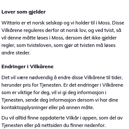
Lover som gjelder
Wittario er et norsk selskap og vi holder til i Moss. Disse
Vilkårene reguleres derfor at norsk lov, og ved tvist, så
vil denne måtte løses i Moss, dersom det ikke gjelder
regler, som tvisteloven, som gjør at tvisten må løses
andre steder.
Endringer i Vilkårene
Det vil være nødvendig å endre disse Vilkårene til tider,
herunder pris for Tjenesten. Er det endringer i Vilkårene
som er viktige for deg, vil vi gi deg informasjon i
Tjenesten, sende deg informasjon dersom vi har dine
kontaktopplysninger eller på annen måte.
Du vil alltid finne oppdaterte Vilkår i appen, som del av
Tjenesten eller på nettsiden du finner nedenfor.