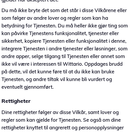
gjelder har akseptert det.
Du må ikke bryte det som det står i disse Vilkårene eller
som følger av andre lover og regler som kan ha
betydning for Tjenesten. Du må heller ikke gjør ting som
kan påvirke Tjenestens funksjonalitet, tjenester eller
sikkerhet, kopiere Tjenesten eller funksjonalitet i denne,
integrere Tjenesten i andre tjenester eller løsninger, som
andre apper, selge tilgang til Tjenesten eller annet som
ikke vil være i interessen til Wittario. Oppdages brudd
på dette, vil det kunne føre til at du ikke kan bruke
Tjenesten, og andre tiltak vil kunne bli vurdert og
eventuelt gjennomført.
Rettigheter
Dine rettigheter følger av disse Vilkår, samt lover og
regler som kan gjelde for Tjenesten. Se også om dine
rettigheter knyttet til angrerett og personopplysninger