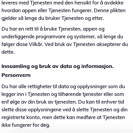
leveres med Tjenesten med den hensikt for å avdekke
hvordan appen eller Tjenesten fungerer. Denne plikten
gjelder så lenge du bruker Tjenesten og etter.
Du har en rett til å bruke Tjenesten, appen og
underliggende programvare og systemer, så lenge du
følger disse Vilkår. Ved bruk av Tjenesten aksepterer du
dette.
Innsamling og bruk av data og informasjon.
Personvern
Du har alle rettigheter til data og opplysninger som du
legger inn i Tjenesten og tilhørende tjenester eller som
enf ølge av din bruk av tjenesten. Du kan til enhver tid
slette disse opplysningene ved å slette Tjenesten og din
registrerte konto, men dette kan medføre at Tjenesten
ikke fungerer for deg.