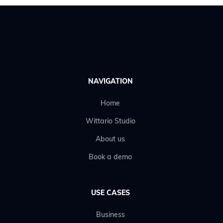
NAVIGATION
Home
Wittario Studio
About us
Book a demo
USE CASES
Business