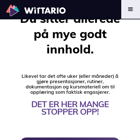
INNHOLD TIL
Du sitter allerede
LÆRING
på mye godt
innhold.
Likevel tar det ofte uker (eller måneder) å
gjøre presentasjoner, rutiner,
dokumentasjon og kursmateriell om til
opplæring som faktisk engasjerer.
DET ER HER MANGE
STOPPER OPP!