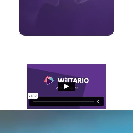
Resultatet
Når terskelen for å lage læring blir
lavere, skjer det mer læring. Det
betyr:
rask onboarding og
kompetansebygging
mer engasjerende
læringsopplevelser
bedre bruk av eksisterende
innhold
Mindre manuelt arbeid. Mer læring
som faktisk brukes.