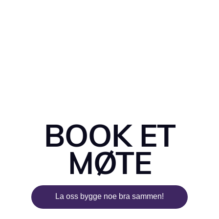
BOOK ET
MØTE
La oss bygge noe bra sammen!