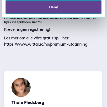
"𝐩𝐨𝐥𝐢𝐭𝐢𝐬𝐤𝐞 𝐢𝐝𝐞𝐨𝐥𝐨𝐠𝐢𝐞𝐫" spillet.
Deny
Gratis å spille før, under eller etter undervisning, både ute og inne.
Forsterk læringen med små læringsbiter. Last ned Wittario appen og
trykk inn spillkoden: 640756
Krever ingen registrering!
Les mer om alle våre gratis spill her:
https://www.wittar.io/no/premium-utdanning
Thale Fledsberg