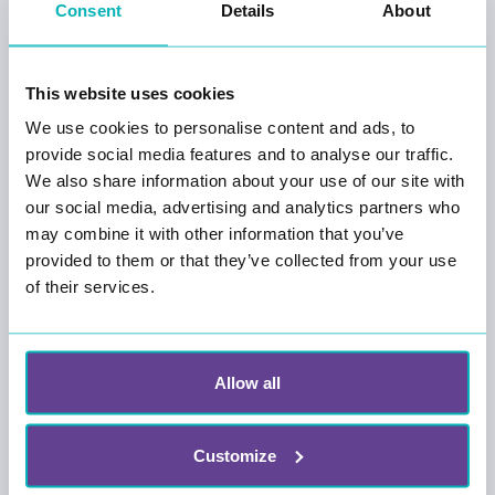
Consent
Details
About
Konservatisme og liberalisme
This website uses cookies
Liberale ville forandre samfunnet
We use cookies to personalise content and ads, to
provide social media features and to analyse our traffic.
We also share information about your use of our site with
Sosialistene i to grupper
our social media, advertising and analytics partners who
may combine it with other information that you’ve
provided to them or that they’ve collected from your use
... og mer!
of their services.
Om dette spillet
Allow all
Enkelt forklart kan en ideologi forklares som et
system av ideer om hvordan samfunnet best kan
organiseres.
Customize
La elevene i ungdomsskole og videregående få teste