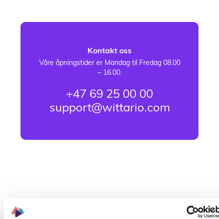
Kontakt oss
Våre åpningstider er Mandag til Fredag 08.00
– 16.00.
+47 69 25 00 00
support@wittario.com