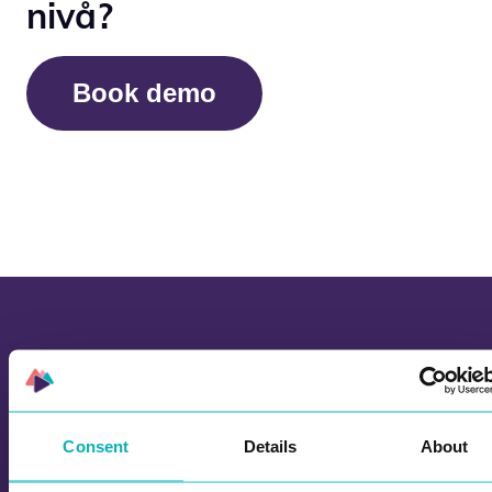
nivå?
Book demo
MER INNHOLD FRA OSS
Consent
Details
About