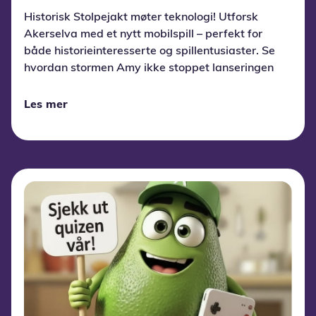
Historisk Stolpejakt møter teknologi! Utforsk
Akerselva med et nytt mobilspill – perfekt for
både historieinteresserte og spillentusiaster. Se
hvordan stormen Amy ikke stoppet lanseringen
av det nye historiske spillet langs Akerselva. Se
video og bli med på reisen!
Les mer