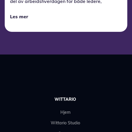
del av arbeidshverdagen for både ledere,
medarbeidere og lærlinger.
Les mer
WITTARIO
Hjem
Wittario Studio