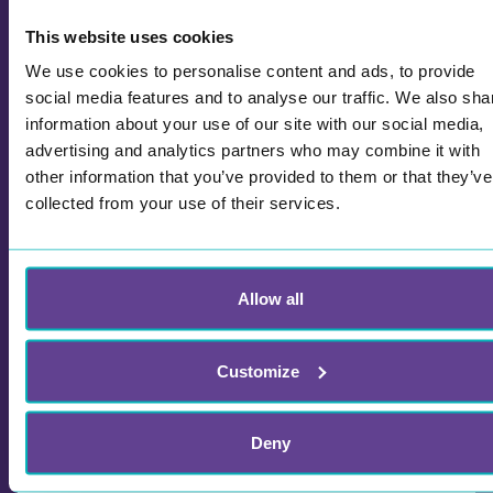
This website uses cookies
We use cookies to personalise content and ads, to provide
social media features and to analyse our traffic. We also sha
information about your use of our site with our social media,
advertising and analytics partners who may combine it with
other information that you’ve provided to them or that they’ve
collected from your use of their services.
Allow all
Førstehjelpskurs for
barnehageansatte i Senja kommune
Customize
Øystein Fauske arrangerer på
ettermiddagstid/kveld førstehjelpskurs for
barnehageansatte i Senja kommune. Han har
Deny
funnet en løsning for å skape mer aktivitet og
deltakelse for kursdeltakerne.