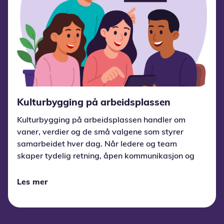
Kulturbygging på arbeidsplassen
Kulturbygging på arbeidsplassen handler om
vaner, verdier og de små valgene som styrer
samarbeidet hver dag. Når ledere og team
skaper tydelig retning, åpen kommunikasjon og
tillit, vokser en kultur som driver trivsel,
prestasjon og innovasjon.
Les mer