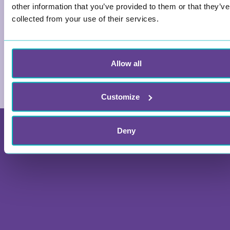
har. Ved å få laget relevante aktiviteter raskere, og
other information that you’ve provided to them or that they’ve
mer effektivt, blir det også lettere å jobbe med kultur
collected from your use of their services.
jevnlig, som en del av hverdagen og ikke bare som et
sideprosjekt.
Witty hjelper dere å gjøre kulturarbeid
Allow all
gjennomførbart!
Customize
Deny