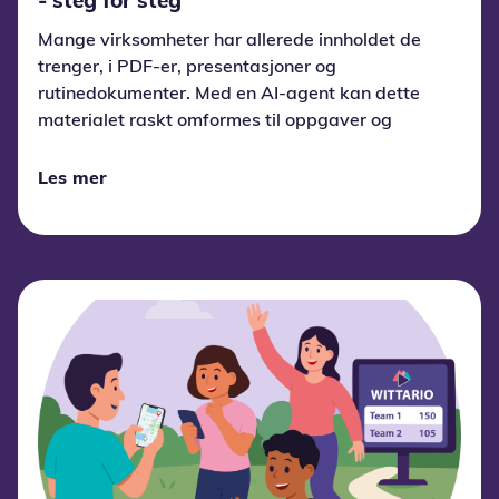
- steg for steg
Mange virksomheter har allerede innholdet de
trenger, i PDF-er, presentasjoner og
rutinedokumenter. Med en AI-agent kan dette
materialet raskt omformes til oppgaver og
aktive læringsopplevelser, slik at
læringsteamet bruker tiden på kvalitet og
Les mer
tilpasning fremfor manuell produksjon. Wittario
AI i Wittario Studio er et eksempel på en slik
arbeidsflyt.