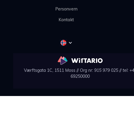
Personvern
Kontakt
Værftsgata 1C, 1511 Moss //
Org nr: 915 979 025
// tel: +
69250000