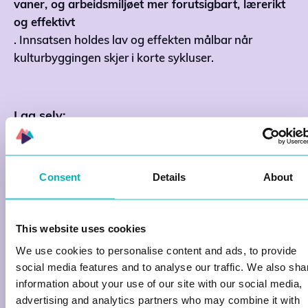
vaner, og arbeidsmiljøet mer forutsigbart, lærerikt
og effektivt
. Innsatsen holdes lav og effekten målbar når
kulturbyggingen skjer i korte sykluser.
Lag selv:
Utfordringen er sjelden å bli enige om verdier, men
det å faktisk få dem ut i hverdagen! Mange bedrifter
Consent
Details
About
har verdier og ønsket kultur tydelig beskrevet, men
det stopper ofte ved ord. I vårt studio kan du enkelt
sette opp et spill; fra
scratch
, velge
maler
fra vårt
This website uses cookies
bibliotek eller bruke vår
AI-agent
, Witty.
We use cookies to personalise content and ads, to provide
Om det står på tid, kan Witty enkelt omsette kultur
social media features and to analyse our traffic. We also sha
til konkrete vaner ved å hjelpe dere med å lage korte.
information about your use of our site with our social media,
aktive oppdrag basert på innholdet dere allerede
advertising and analytics partners who may combine it with