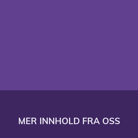
hva vi gjør
demomøte
MER INNHOLD FRA OSS