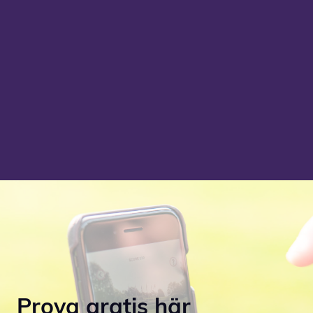
För att det ger känslan av att lyckas, tydlig
utveckling, motivation och samarbete.
Prova gratis här