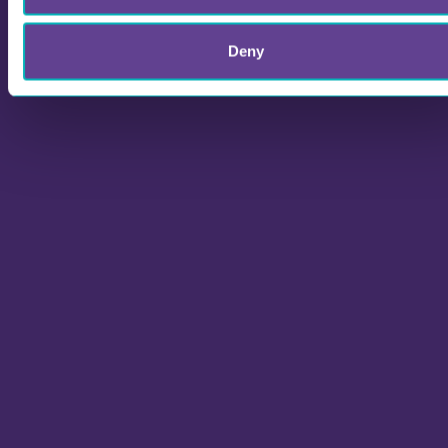
Deny
Vad är gamification?
Gamification är att använda spelelement i
lärande eller arbete för att öka motivation och
deltagande.
I skolan, i utbildning, i teambuilding och i
arbetsprocesser där man vill skapa mer
engagemang.