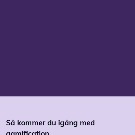
lärandemål som själva lärplattformen,
där spelets handling leder till lärande och
förståelse.
Så kommer du igång med
gamification