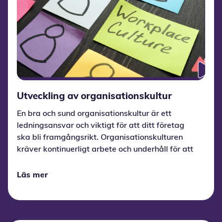
Utveckling av organisationskultur
En bra och sund organisationskultur är ett
ledningsansvar och viktigt för att ditt företag
ska bli framgångsrikt. Organisationskulturen
kräver kontinuerligt arbete och underhåll för att
säkerställa en god arbetsmiljö med
medarbetare som trivs och skapar värde.
Läs mer