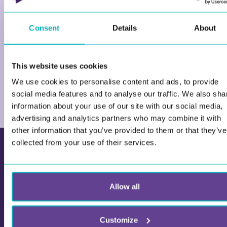
skapa mer engagemang. När lärande och samarbete
får element vi känner från spel blir deltagarna
Consent
Details
About
mer aktiva, mer motiverade och får bättre utbyte.
This website uses cookies
Med Wittario kan ni
snabbt komma igång
, oavsett
om ni jobbar i skola eller företag, och skapa upplägg
We use cookies to personalise content and ads, to provide
som faktiskt fungerar i praktiken.
social media features and to analyse our traffic. We also sha
information about your use of our site with our social media,
advertising and analytics partners who may combine it with
other information that you’ve provided to them or that they’ve
collected from your use of their services.
Allow all
Customize