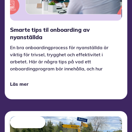
Smarte tips til onboarding av
nyanställda
En bra onboardingprocess för nyanställda är
viktig för trivsel, trygghet och effektivitet i
arbetet. Här är några tips på vad ett
onboardingprogram bör innehålla, och hur
lärspel kan göra processen enklare och
smidigare för både medarbetare och chefer.
Läs mer