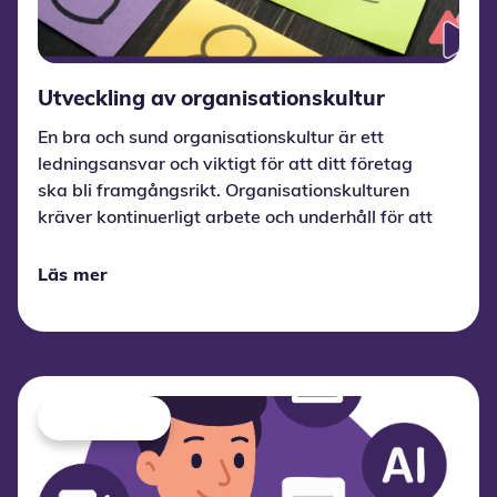
Utveckling av organisationskultur
En bra och sund organisationskultur är ett
ledningsansvar och viktigt för att ditt företag
ska bli framgångsrikt. Organisationskulturen
kräver kontinuerligt arbete och underhåll för att
säkerställa en god arbetsmiljö med
medarbetare som trivs och skapar värde.
Läs mer