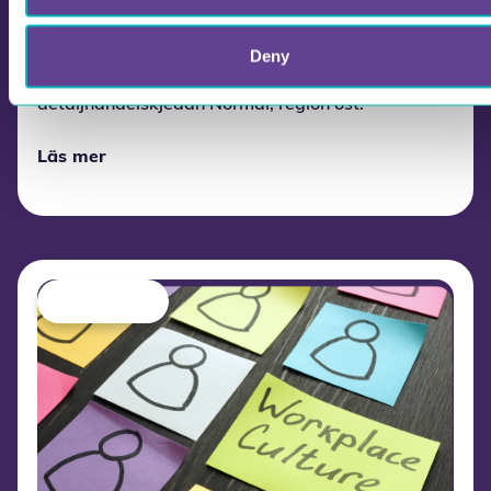
Stort engagemang på Normals
butikschefsträff
Deny
Den 29. september hölls en butikschefsträff för
detaljhandelskjedan Normal, region öst.
Läs mer