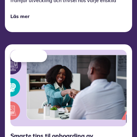
främjar utveckling och trivsel hos varje enskild
elev.
Läs mer
Smarte tips til onboarding av