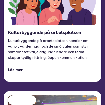
Kulturbyggande på arbetsplatsen
Kulturbyggande på arbetsplatsen handlar om
vanor, värderingar och de små valen som styr
samarbetet varje dag. När ledare och team
skapar tydlig riktning, öppen kommunikation
och tillit, växer en kultur som driver trivsel,
prestation och innovation.
Läs mer