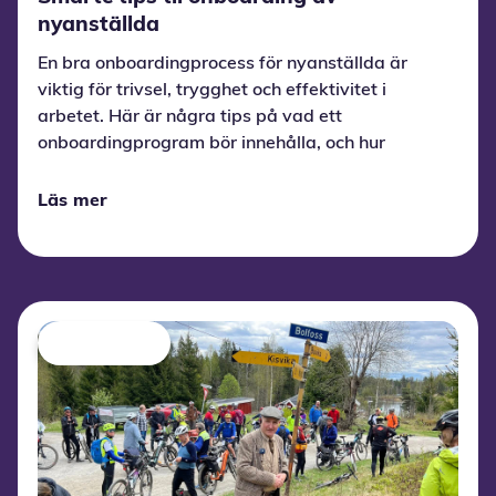
nyanställda
En bra onboardingprocess för nyanställda är
viktig för trivsel, trygghet och effektivitet i
arbetet. Här är några tips på vad ett
onboardingprogram bör innehålla, och hur
lärspel kan göra processen enklare och
smidigare för både medarbetare och chefer.
Läs mer