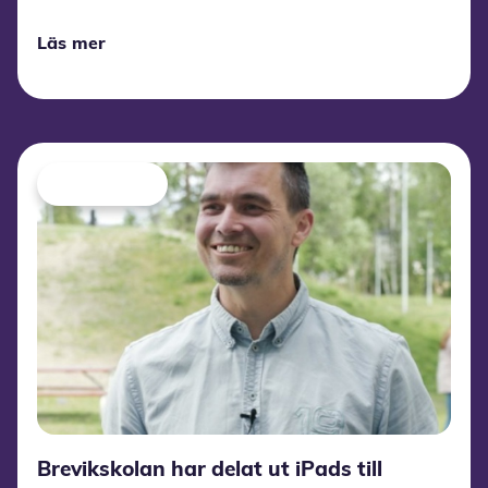
Presterud barnskola har de börjat använda
Wittario.
Läs mer
Brevikskolan har delat ut iPads till