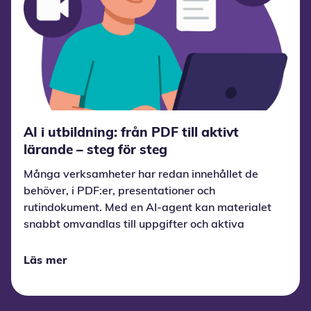
AI i utbildning: från PDF till aktivt
lärande – steg för steg
Många verksamheter har redan innehållet de
behöver, i PDF:er, presentationer och
rutindokument. Med en AI-agent kan materialet
snabbt omvandlas till uppgifter och aktiva
lärandeupplevelser, så att lärandeteamet kan
lägga tiden på kvalitet och anpassning i stället
Läs mer
för manuell produktion. Witty AI i Wittario
Studio är ett exempel på ett sådant
arbetsflöde.