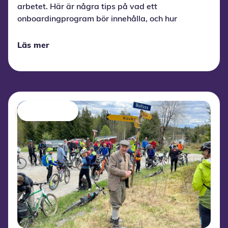
arbetet. Här är några tips på vad ett
onboardingprogram bör innehålla, och hur
lärspel kan göra processen enklare och
smidigare för både medarbetare och chefer.
Läs mer