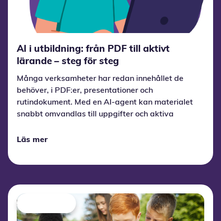
AI i utbildning: från PDF till aktivt
lärande – steg för steg
Många verksamheter har redan innehållet de
behöver, i PDF:er, presentationer och
rutindokument. Med en AI-agent kan materialet
snabbt omvandlas till uppgifter och aktiva
lärandeupplevelser, så att lärandeteamet kan
lägga tiden på kvalitet och anpassning i stället
Läs mer
för manuell produktion. Witty AI i Wittario
Studio är ett exempel på ett sådant
arbetsflöde.