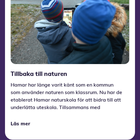
Tillbaka till naturen
Hamar har länge varit känt som en kommun
som använder naturen som klassrum. Nu har de
etablerat Hamar naturskola för att bidra till att
underlätta uteskola. Tillsammans med
Presterud barnskola har de börjat använda
Wittario.
Läs mer