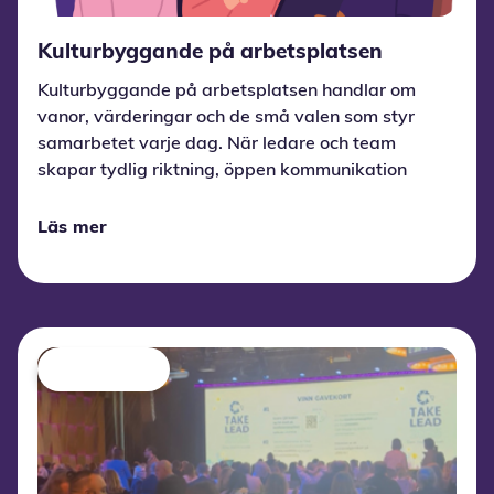
Kulturbyggande på arbetsplatsen
Kulturbyggande på arbetsplatsen handlar om
vanor, värderingar och de små valen som styr
samarbetet varje dag. När ledare och team
skapar tydlig riktning, öppen kommunikation
och tillit, växer en kultur som driver trivsel,
prestation och innovation.
Läs mer