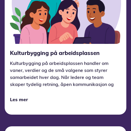
Kulturbygging på arbeidsplassen
Kulturbygging på arbeidsplassen handler om
vaner, verdier og de små valgene som styrer
samarbeidet hver dag. Når ledere og team
skaper tydelig retning, åpen kommunikasjon og
tillit, vokser en kultur som driver trivsel,
prestasjon og innovasjon.
Les mer