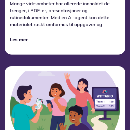
Mange virksomheter har allerede innholdet de
trenger, i PDF-er, presentasjoner og
rutinedokumenter. Med en AI-agent kan dette
materialet raskt omformes til oppgaver og
aktive læringsopplevelser, slik at
læringsteamet bruker tiden på kvalitet og
Les mer
tilpasning fremfor manuell produksjon. Wittario
AI i Wittario Studio er et eksempel på en slik
arbeidsflyt.