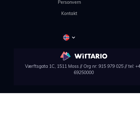
Personvern
Kontakt
Værftsgata 1C, 1511 Moss //
Org nr: 915 979 025
// tel: +
69250000