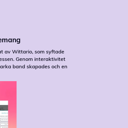
gemang
at av Wittario, som syftade
ocessen. Genom interaktivitet
starka band skapades och en