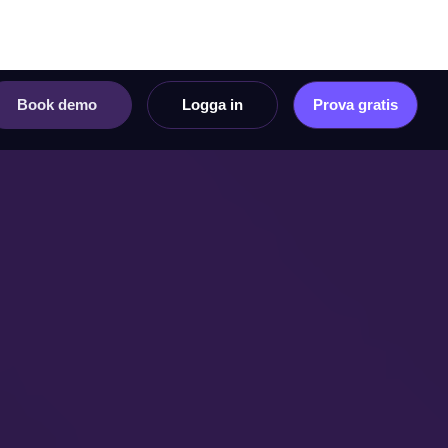
Book demo
Logga in
Prova gratis