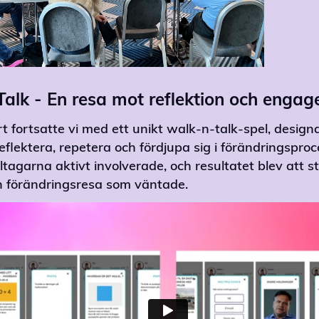
Talk - En resa mot reflektion och enga
rt fortsatte vi med ett unikt walk-n-talk-spel, design
 reflektera, repetera och fördjupa sig i förändringspr
agarna aktivt involverade, och resultatet blev att 
en förändringsresa som väntade.