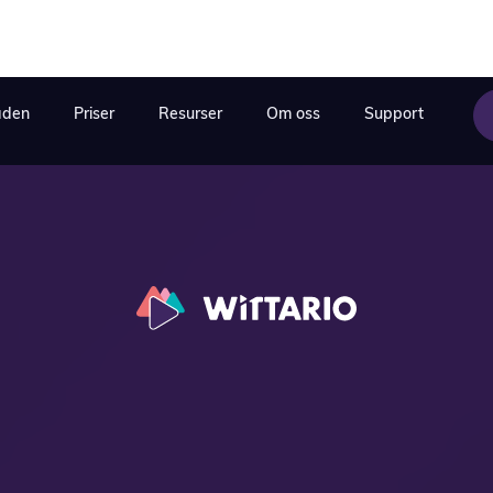
åden
Priser
Resurser
Om oss
Support